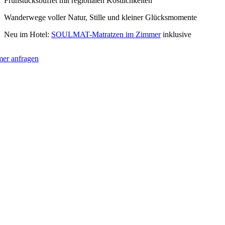
Frühstücksbuffet mit regionalen Köstlichkeiten
Wanderwege voller Natur, Stille und kleiner Glücksmomente
Neu im Hotel:
SOULMAT-Matratzen im Zimmer
inklusive
er anfragen