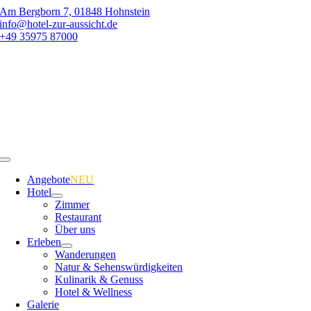
Zum
Am Bergborn 7, 01848 Hohnstein
Inhalt
info@hotel-zur-aussicht.de
springen
+49 35975 87000
Toggle
Navigation
Angebote
NEU
Hotel
Zimmer
Restaurant
Über uns
Erleben
Wanderungen
Natur & Sehenswürdigkeiten
Kulinarik & Genuss
Hotel & Wellness
Galerie