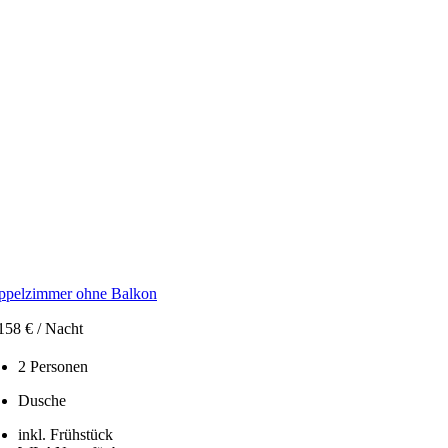
ppelzimmer ohne Balkon
158 € / Nacht
2 Personen
Dusche
inkl. Frühstück